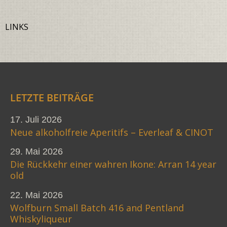
LINKS
LETZTE BEITRÄGE
17. Juli 2026
Neue alkoholfreie Aperitifs – Everleaf & CINOT
29. Mai 2026
Die Rückkehr einer wahren Ikone: Arran 14 year
old
22. Mai 2026
Wolfburn Small Batch 416 and Pentland
Whiskyliqueur