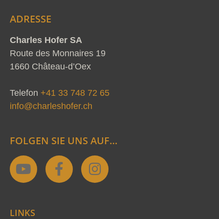
ADRESSE
Charles Hofer SA
Route des Monnaires 19
1660 Château-d’Oex
Telefon
+41 33 748 72 65
info@charleshofer.ch
FOLGEN SIE UNS AUF…
Y
F
I
o
a
n
u
c
s
t
e
t
LINKS
u
b
a