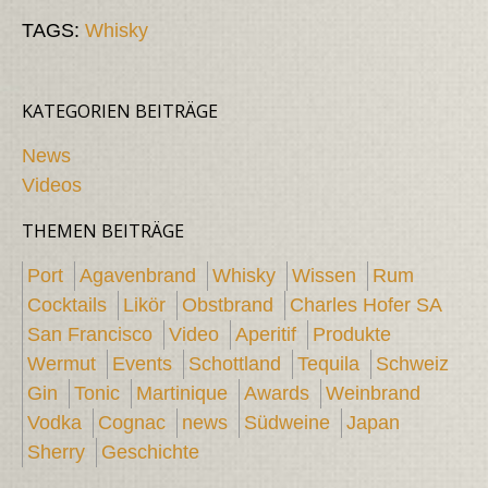
TAGS:
Whisky
KATEGORIEN BEITRÄGE
News
Videos
THEMEN BEITRÄGE
Port
Agavenbrand
Whisky
Wissen
Rum
Cocktails
Likör
Obstbrand
Charles Hofer SA
San Francisco
Video
Aperitif
Produkte
Wermut
Events
Schottland
Tequila
Schweiz
Gin
Tonic
Martinique
Awards
Weinbrand
Vodka
Cognac
news
Südweine
Japan
Sherry
Geschichte