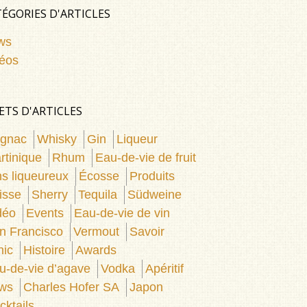
ÉGORIES D'ARTICLES
ws
éos
ETS D'ARTICLES
gnac
Whisky
Gin
Liqueur
rtinique
Rhum
Eau-de-vie de fruit
ns liqueureux
Écosse
Produits
isse
Sherry
Tequila
Südweine
déo
Events
Eau-de-vie de vin
n Francisco
Vermout
Savoir
nic
Histoire
Awards
u-de-vie d’agave
Vodka
Apéritif
ws
Charles Hofer SA
Japon
cktails