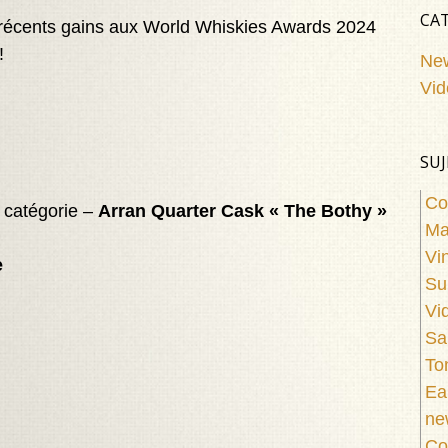
CAT
récents gains aux World Whiskies Awards 2024
!
Ne
Vid
SUJ
Co
a catégorie –
Arran Quarter Cask « The Bothy »
Ma
Vi
e
Su
Vi
Sa
To
Ea
ne
Co