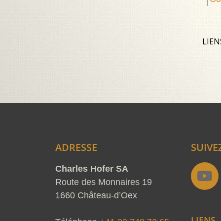
LIEN
ADRESSE
SUIVE
Y
Charles Hofer SA
o
Route des Monnaires 19
u
1660 Château-d’Oex
t
LIENS