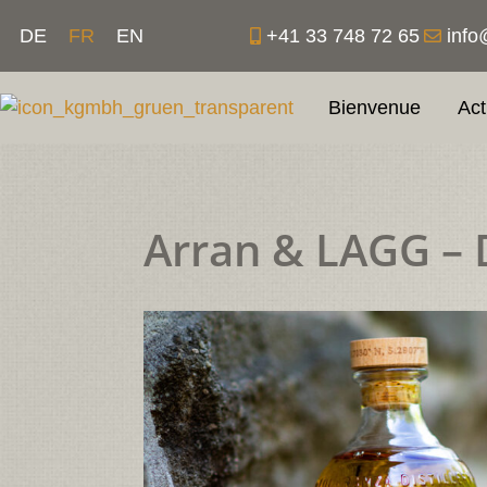
Aller
+41 33 748 72 65
info
DE
FR
EN
au
contenu
Bienvenue
Act
Arran & LAGG – 