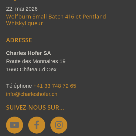
22. mai 2026
Wolfburn Small Batch 416 et Pentland
Whiskyliqueur
ADRESSE
Charles Hofer SA
Route des Monnaires 19
1660 Château-d’Oex
Téléphone
+41 33 748 72 65
info@charleshofer.ch
SUIVEZ-NOUS SUR…
Y
F
I
o
a
n