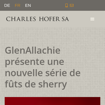
Aller
DE
FR
EN
au
contenu
GlenAllachie
présente une
nouvelle série de
fûts de sherry