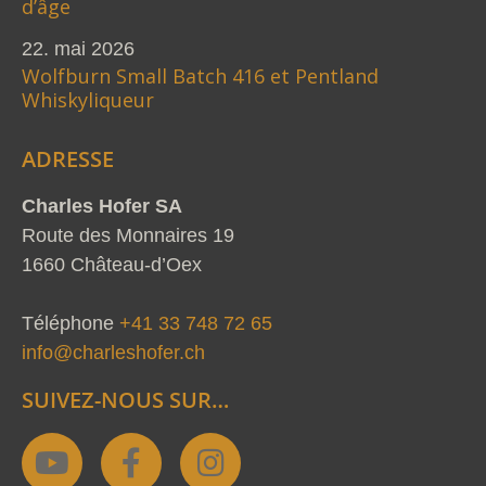
d’âge
22. mai 2026
Wolfburn Small Batch 416 et Pentland
Whiskyliqueur
ADRESSE
Charles Hofer SA
Route des Monnaires 19
1660 Château-d’Oex
Téléphone
+41 33 748 72 65
info@charleshofer.ch
SUIVEZ-NOUS SUR…
Y
F
I
o
a
n