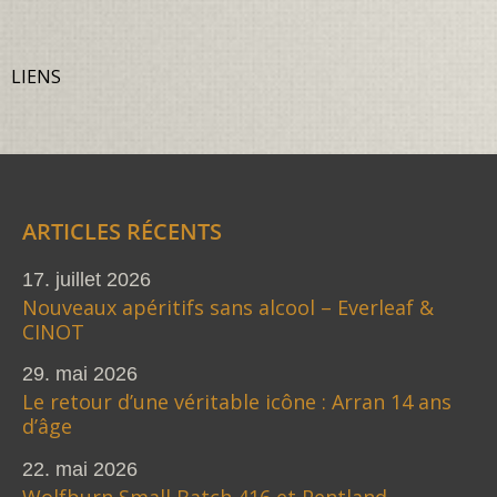
LIENS
ARTICLES RÉCENTS
17. juillet 2026
Nouveaux apéritifs sans alcool – Everleaf &
CINOT
29. mai 2026
Le retour d’une véritable icône : Arran 14 ans
d’âge
22. mai 2026
Wolfburn Small Batch 416 et Pentland