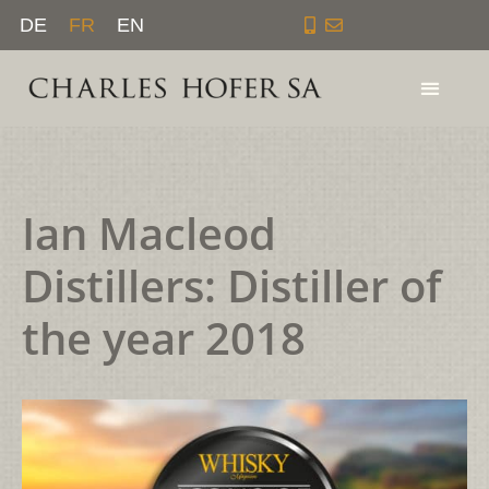
Aller
DE
FR
EN
au
contenu
Ian Macleod
Distillers: Distiller of
the year 2018