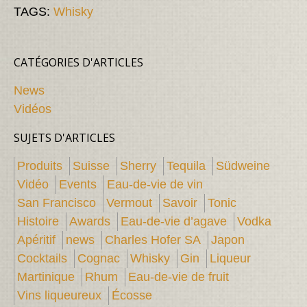
TAGS:
Whisky
CATÉGORIES D'ARTICLES
News
Vidéos
SUJETS D'ARTICLES
Produits
Suisse
Sherry
Tequila
Südweine
Vidéo
Events
Eau-de-vie de vin
San Francisco
Vermout
Savoir
Tonic
Histoire
Awards
Eau-de-vie d’agave
Vodka
Apéritif
news
Charles Hofer SA
Japon
Cocktails
Cognac
Whisky
Gin
Liqueur
Martinique
Rhum
Eau-de-vie de fruit
Vins liqueureux
Écosse