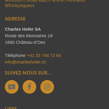
Whiskyliqueur
ADRESSE
Charles Hofer SA
Route des Monnaires 19
1660 Château-d’Oex
Téléphone
+41 33 748 72 65
info@charleshofer.ch
SUIVEZ-NOUS SUR…
Y
F
I
o
a
n
u
c
s
t
e
t
LIENS