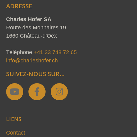
ADRESSE
Charles Hofer SA
Route des Monnaires 19
1660 Château-d’Oex
Téléphone
+41 33 748 72 65
info@charleshofer.ch
SUIVEZ-NOUS SUR…
Y
F
I
o
a
n
u
c
s
t
e
t
LIENS
u
b
a
b
o
g
Contact