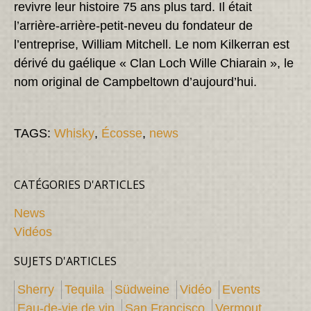
revivre leur histoire 75 ans plus tard. Il était
l’arrière-arrière-petit-neveu du fondateur de
l’entreprise, William Mitchell. Le nom Kilkerran est
dérivé du gaélique « Clan Loch Wille Chiarain », le
nom original de Campbeltown d’aujourd’hui.
TAGS:
Whisky
,
Écosse
,
news
CATÉGORIES D'ARTICLES
News
Vidéos
SUJETS D'ARTICLES
Sherry
Tequila
Südweine
Vidéo
Events
Eau-de-vie de vin
San Francisco
Vermout