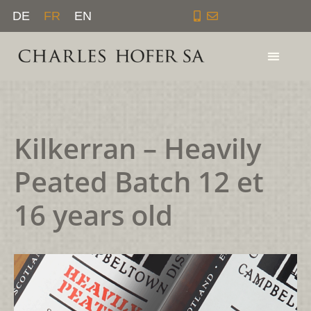
Aller
DE
FR
EN
au
contenu
Kilkerran – Heavily
Peated Batch 12 et
16 years old