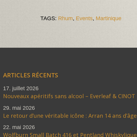
TAGS:
Rhum
,
Events
,
Martinique
ARTICLES RÉCENTS
17. juillet 2026
Nouveaux apéritifs sans alcool – Everleaf & CINOT
29. mai 2026
Le retour d’une véritable icône : Arran 14 ans d’âge
22. mai 2026
Wolfburn Small Batch 416 et Pentland Whiskylique