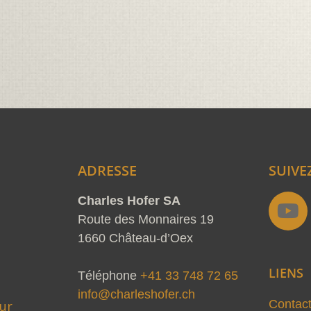
ADRESSE
SUIVE
Y
Charles Hofer SA
o
Route des Monnaires 19
u
1660 Château-d’Oex
t
LIENS
u
Téléphone
+41 33 748 72 65
b
info@charleshofer.ch
Contac
ur