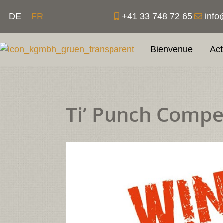
Aller
+41 33 748 72 65
info
DE
FR
au
contenu
Bienvenue
Act
Ti’ Punch Compe