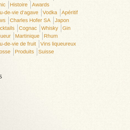
nic
Histoire
Awards
u-de-vie d’agave
Vodka
Apéritif
ws
Charles Hofer SA
Japon
cktails
Cognac
Whisky
Gin
queur
Martinique
Rhum
u-de-vie de fruit
Vins liqueureux
osse
Produits
Suisse
S