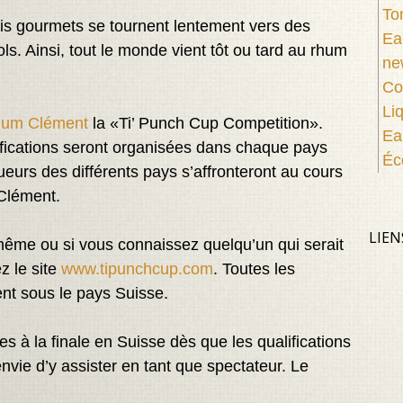
To
ais gourmets se tournent lentement vers des
Ea
s. Ainsi, tout le monde vient tôt ou tard au rhum
ne
Co
Li
um Clément
la «Ti’ Punch Cup Competition».
Ea
ifications seront organisées dans chaque pays
Éc
ueurs des différents pays s’affronteront au cours
 Clément.
LIEN
-même ou si vous connaissez quelqu’un qui serait
z le site
www.tipunchcup.com
. Toutes les
nt sous le pays Suisse.
s à la finale en Suisse dès que les qualifications
vie d’y assister en tant que spectateur. Le