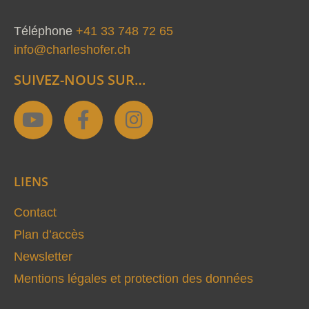
Téléphone
+41 33 748 72 65
info@charleshofer.ch
SUIVEZ-NOUS SUR…
Y
F
I
o
a
n
u
c
s
t
e
t
LIENS
u
b
a
b
o
g
Contact
e
o
r
Plan d’accès
k
a
Newsletter
-
m
Mentions légales et protection des données
f