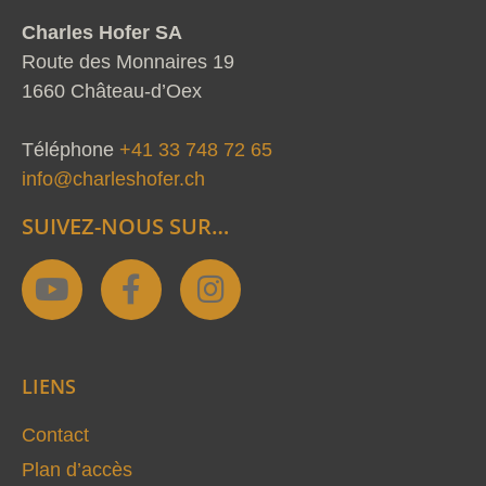
Charles Hofer SA
Route des Monnaires 19
1660 Château-d’Oex
Téléphone
+41 33 748 72 65
info@charleshofer.ch
SUIVEZ-NOUS SUR…
Y
F
I
o
a
n
u
c
s
t
e
t
LIENS
u
b
a
b
o
g
Contact
e
o
r
Plan d’accès
k
a