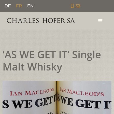
Aller
DE
FR
EN
au
contenu
‘AS WE GET IT’ Single
Malt Whisky