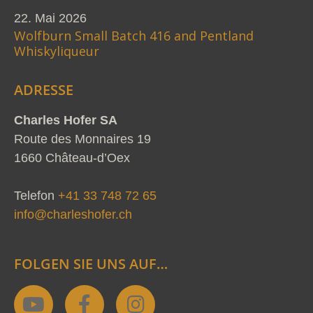
22. Mai 2026
Wolfburn Small Batch 416 and Pentland
Whiskyliqueur
ADRESSE
Charles Hofer SA
Route des Monnaires 19
1660 Château-d’Oex
Telefon
+41 33 748 72 65
info@charleshofer.ch
FOLGEN SIE UNS AUF…
Y
F
I