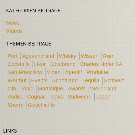
KATEGORIEN BEITRÄGE
News
Videos
THEMEN BEITRÄGE
Port
Agavenbrand
Whisky
Wissen
Rum
Cocktails
Likör
Obstbrand
Charles Hofer SA
San Francisco
Video
Aperitif
Produkte
Wermut
Events
Schottland
Tequila
Schweiz
Gin
Tonic
Martinique
Awards
Weinbrand
Vodka
Cognac
news
Südweine
Japan
Sherry
Geschichte
LINKS