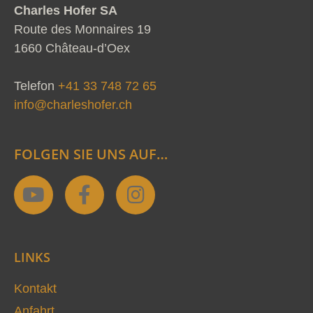
Charles Hofer SA
Route des Monnaires 19
1660 Château-d’Oex
Telefon
+41 33 748 72 65
info@charleshofer.ch
FOLGEN SIE UNS AUF…
Y
F
I
o
a
n
u
c
s
t
e
t
LINKS
u
b
a
b
o
g
Kontakt
e
o
r
Anfahrt