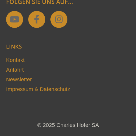
FOLGEN SIE UNS AUF…
Y
F
I
o
a
n
u
c
s
t
e
t
LINKS
u
b
a
b
o
g
Kontakt
e
o
r
Anfahrt
k
a
Newsletter
-
m
Impressum & Datenschutz
f
© 2025 Charles Hofer SA