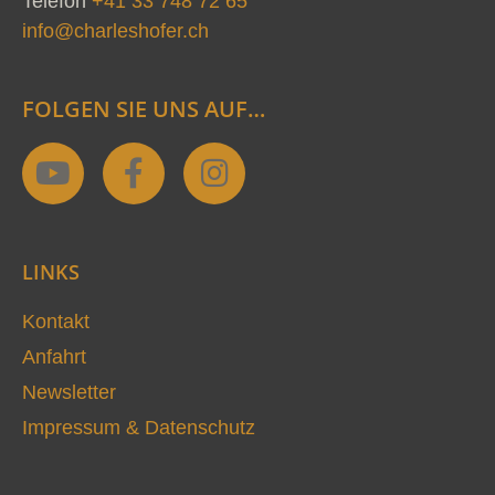
Telefon
+41 33 748 72 65
info@charleshofer.ch
FOLGEN SIE UNS AUF…
Y
F
I
o
a
n
u
c
s
t
e
t
LINKS
u
b
a
b
o
g
Kontakt
e
o
r
Anfahrt
k
a
Newsletter
-
m
Impressum & Datenschutz
f