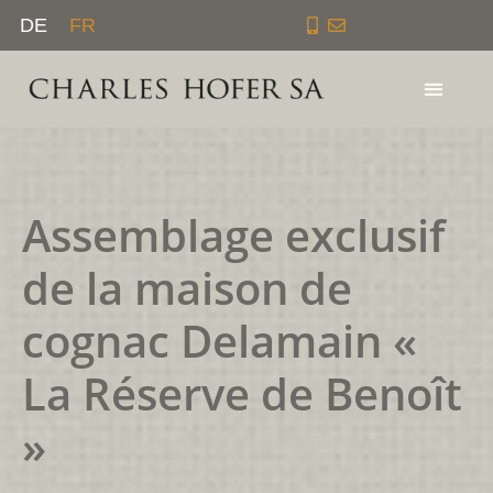
Aller
DE
FR
au
contenu
Assemblage exclusif
de la maison de
cognac Delamain «
La Réserve de Benoît
»