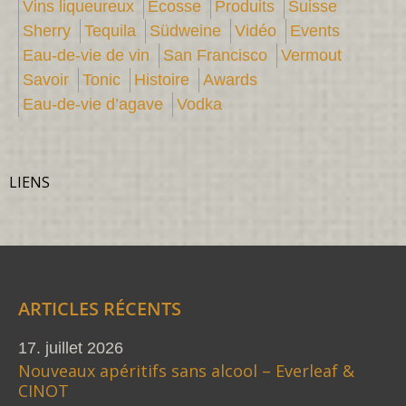
Vins liqueureux
Écosse
Produits
Suisse
Sherry
Tequila
Südweine
Vidéo
Events
Eau-de-vie de vin
San Francisco
Vermout
Savoir
Tonic
Histoire
Awards
Eau-de-vie d’agave
Vodka
LIENS
ARTICLES RÉCENTS
17. juillet 2026
Nouveaux apéritifs sans alcool – Everleaf &
CINOT