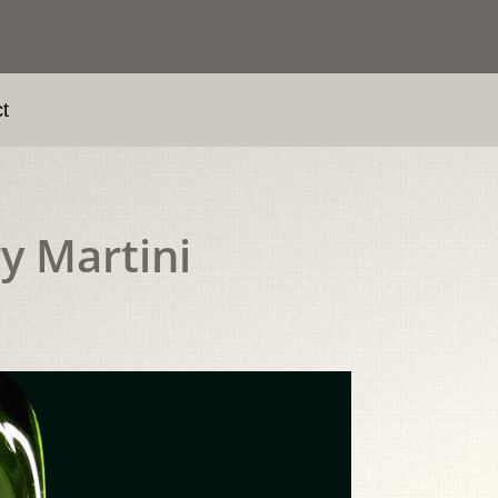
t
ry Martini