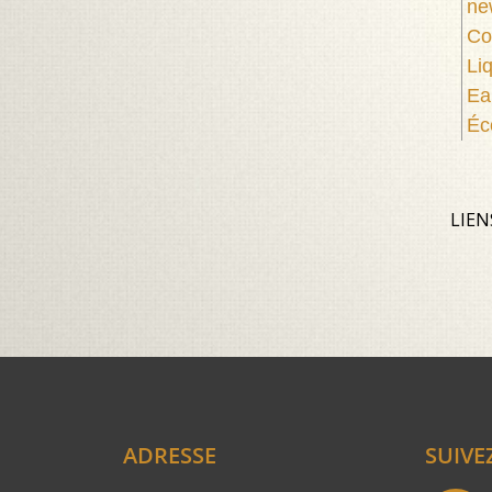
ne
Co
Li
Ea
Éc
LIEN
ADRESSE
SUIVE