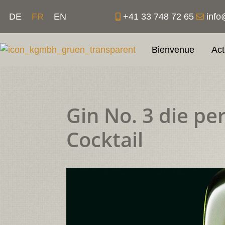
Aller
+41 33 748 72 65
info
DE
FR
EN
au
contenu
Bienvenue
Act
Gin No. 3 die pe
Cocktail