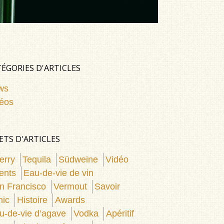
ÉGORIES D'ARTICLES
ws
éos
ETS D'ARTICLES
erry
Tequila
Südweine
Vidéo
ents
Eau-de-vie de vin
n Francisco
Vermout
Savoir
nic
Histoire
Awards
u-de-vie d’agave
Vodka
Apéritif