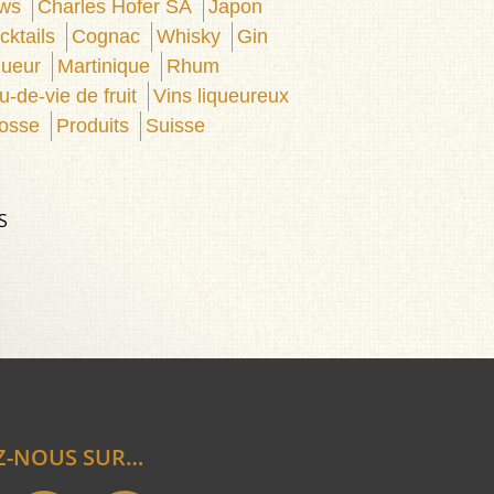
ws
Charles Hofer SA
Japon
cktails
Cognac
Whisky
Gin
queur
Martinique
Rhum
u-de-vie de fruit
Vins liqueureux
osse
Produits
Suisse
S
Z-NOUS SUR…