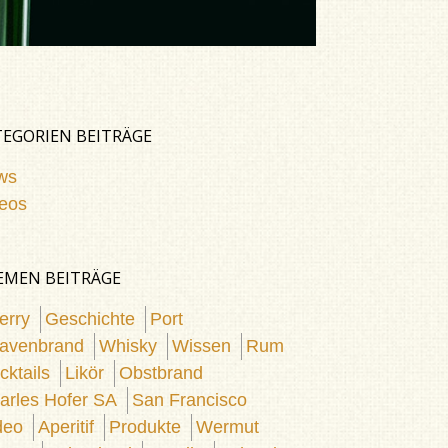
TEGORIEN BEITRÄGE
ws
eos
EMEN BEITRÄGE
erry
Geschichte
Port
avenbrand
Whisky
Wissen
Rum
cktails
Likör
Obstbrand
arles Hofer SA
San Francisco
deo
Aperitif
Produkte
Wermut