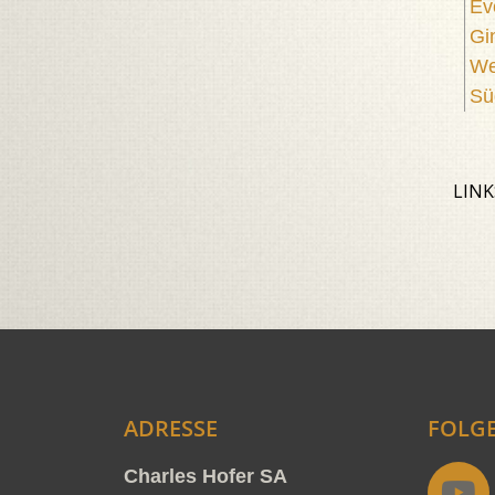
Ev
Gi
We
Sü
LINK
ADRESSE
FOLGE
Y
Charles Hofer SA