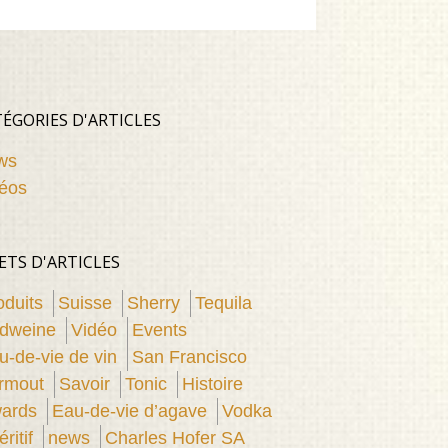
ÉGORIES D'ARTICLES
ws
éos
ETS D'ARTICLES
oduits
Suisse
Sherry
Tequila
dweine
Vidéo
Events
u-de-vie de vin
San Francisco
rmout
Savoir
Tonic
Histoire
ards
Eau-de-vie d’agave
Vodka
ritif
news
Charles Hofer SA