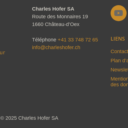
Y
Charles Hofer SA
o
Route des Monnaires 19
u
1660 Château-d’Oex
t
LIENS
u
Téléphone
+41 33 748 72 65
b
info@charleshofer.ch
Contac
ur
e
Plan d’
Newslet
Mention
des do
© 2025 Charles Hofer SA