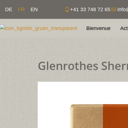
Aller
+41 33 748 72 65
info
DE
FR
EN
au
contenu
Bienvenue
Act
Glenrothes Sher