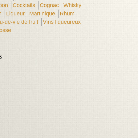
pon
Cocktails
Cognac
Whisky
n
Liqueur
Martinique
Rhum
u-de-vie de fruit
Vins liqueureux
osse
S