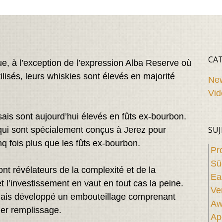
CAT
que, à l’exception de l’expression Alba Reserve où
lisés, leurs whiskies sont élevés en majorité
Ne
Vid
ais sont aujourd’hui élevés en fûts ex-bourbon.
SUJ
 qui sont spécialement conçus à Jerez pour
nq fois plus que les fûts ex-bourbon.
Pr
Sü
ont révélateurs de la complexité et de la
Ea
l’investissement en vaut en tout cas la peine.
Ve
mais développé un embouteillage comprenant
Aw
er remplissage.
Apé