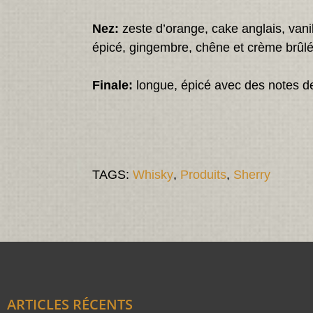
Nez:
zeste d’orange, cake anglais, vanil
épicé, gingembre, chêne et crème brûl
Finale:
longue, épicé avec des notes d
TAGS:
Whisky
,
Produits
,
Sherry
ARTICLES RÉCENTS