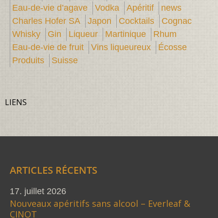
Eau-de-vie d’agave
Vodka
Apéritif
news
Charles Hofer SA
Japon
Cocktails
Cognac
Whisky
Gin
Liqueur
Martinique
Rhum
Eau-de-vie de fruit
Vins liqueureux
Écosse
Produits
Suisse
LIENS
ARTICLES RÉCENTS
17. juillet 2026
Nouveaux apéritifs sans alcool – Everleaf &
CINOT