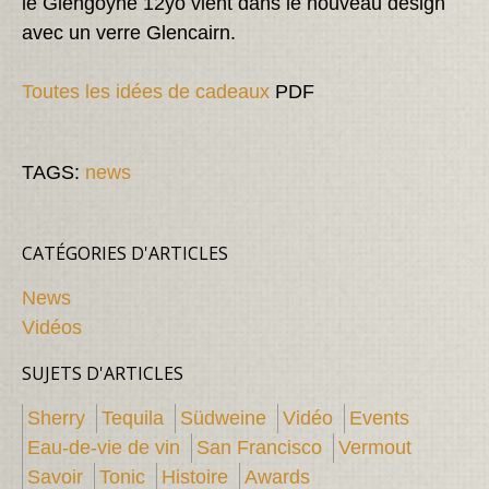
le Glengoyne 12yo vient dans le nouveau design
avec un verre Glencairn.
Toutes les idées de cadeaux
PDF
TAGS:
news
CATÉGORIES D'ARTICLES
News
Vidéos
SUJETS D'ARTICLES
Sherry
Tequila
Südweine
Vidéo
Events
Eau-de-vie de vin
San Francisco
Vermout
Savoir
Tonic
Histoire
Awards