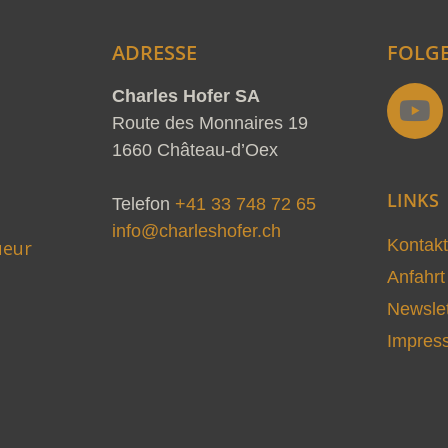
ADRESSE
FOLGE
Y
Charles Hofer SA
o
Route des Monnaires 19
u
1660 Château-d’Oex
t
d
LINKS
u
Telefon
+41 33 748 72 65
b
info@charleshofer.ch
Kontakt
ueur
e
Anfahrt
Newslet
Impres