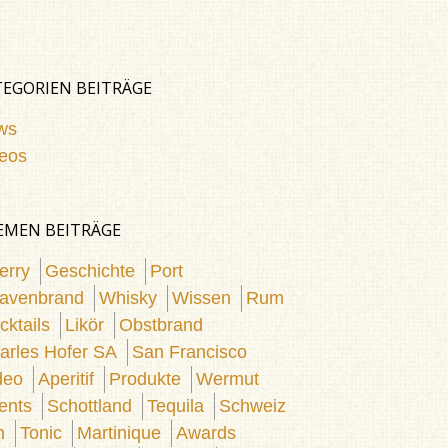
TEGORIEN BEITRÄGE
ws
eos
EMEN BEITRÄGE
erry
Geschichte
Port
avenbrand
Whisky
Wissen
Rum
cktails
Likör
Obstbrand
arles Hofer SA
San Francisco
deo
Aperitif
Produkte
Wermut
ents
Schottland
Tequila
Schweiz
n
Tonic
Martinique
Awards