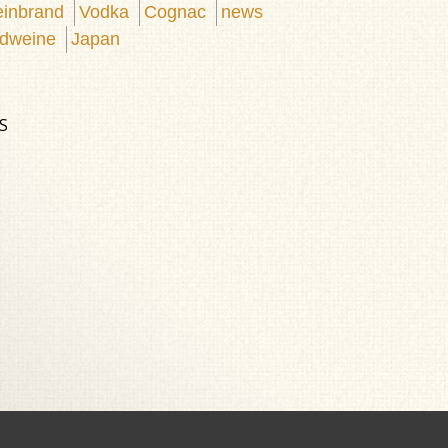
inbrand
Vodka
Cognac
news
dweine
Japan
S