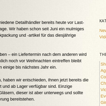
KA
iedene Detailhändler bereits heute vor Last-
age. Wir haben schon seit Juni ein mulmiges
Ne
ackung und -artikel für das diesjährige
Vid
TH
aben – ein Liefertermin nach dem anderen wird
lich noch vor Weihnachten eintreffen bleibt
Sh
nn einige bis nächstes Jahr ein.
Ag
Co
 haben wir entschieden, Ihnen jetzt bereits die
Ch
ort und ab Lager verfügbar sind. Einzige
Vi
läsern, dieser ist aber unterwegs und sollte
Ev
rung bereitstehen.
Gi