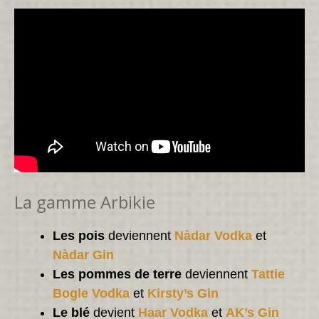
La gamme Arbikie
Les pois
deviennent
Nàdar Vodka
et
Nàdar Gin
Les pommes de terre
deviennent
Tattie
Bogle Vodka
et
Kirsty’s Gin
Le blé
devient
Haar Vodka
et
AK’s Gin