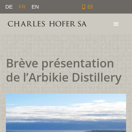
Aller
DE
FR
EN
au
contenu
Brève présentation
de l’Arbikie Distillery