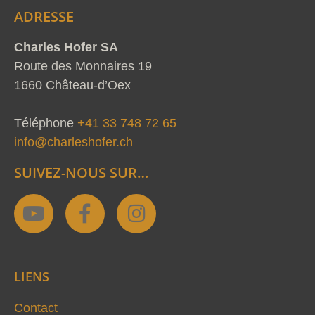
ADRESSE
Charles Hofer SA
Route des Monnaires 19
1660 Château-d’Oex
Téléphone
+41 33 748 72 65
info@charleshofer.ch
SUIVEZ-NOUS SUR…
Y
F
I
o
a
n
u
c
s
t
e
t
LIENS
u
b
a
b
o
g
Contact