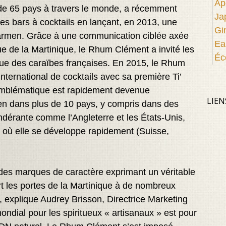
Apé
de 65 pays à travers le monde, a récemment
Ja
es bars à cocktails en lançant, en 2013, une
Gi
rmen. Grâce à une communication ciblée axée
Ea
ue de la Martinique, le Rhum Clément a invité les
Éc
que des caraïbes françaises. En 2015, le Rhum
ternational de cocktails avec sa première Ti’
mblématique est rapidement devenue
LIEN
en dans plus de 10 pays, y compris dans des
ondérante comme l’Angleterre et les États-Unis,
e où elle se développe rapidement (Suisse,
des marques de caractère exprimant un véritable
t les portes de la Martinique à de nombreux
», explique Audrey Brisson, Directrice Marketing
ndial pour les spiritueux « artisanaux » est pour