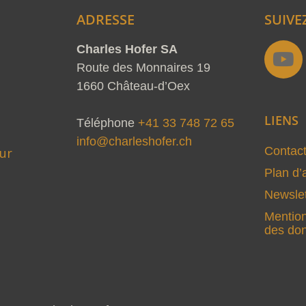
ADRESSE
SUIVE
Y
Charles Hofer SA
o
Route des Monnaires 19
u
1660 Château-d’Oex
t
LIENS
u
Téléphone
+41 33 748 72 65
b
info@charleshofer.ch
Contac
ur
e
Plan d’
Newslet
Mention
des do