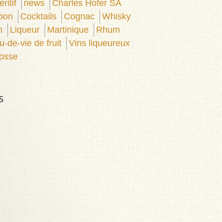
ritif
news
Charles Hofer SA
pon
Cocktails
Cognac
Whisky
n
Liqueur
Martinique
Rhum
u-de-vie de fruit
Vins liqueureux
osse
S