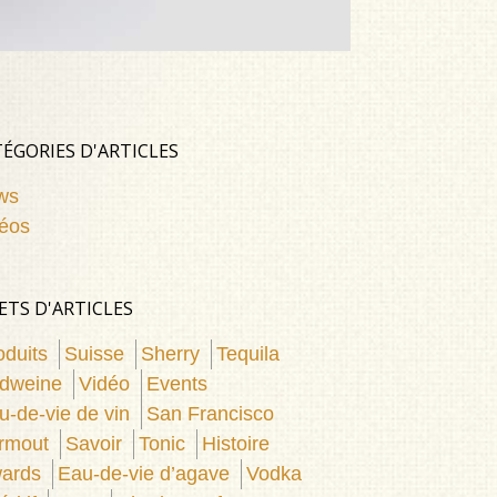
ÉGORIES D'ARTICLES
ws
éos
ETS D'ARTICLES
oduits
Suisse
Sherry
Tequila
dweine
Vidéo
Events
u-de-vie de vin
San Francisco
rmout
Savoir
Tonic
Histoire
ards
Eau-de-vie d’agave
Vodka