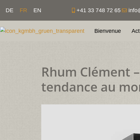
Aller
+41 33 748 72 65
info
DE
FR
EN
au
contenu
Bienvenue
Act
Rhum Clément – f
tendance au mo