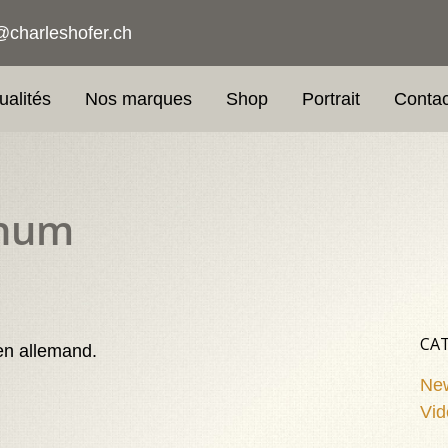
@charleshofer.ch
ualités
Nos marques
Shop
Portrait
Contac
Rhum
CAT
en allemand.
Ne
Vid