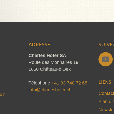
ADRESSE
SUIVE
Y
Charles Hofer SA
o
Route des Monnaires 19
u
1660 Château-d’Oex
t
LIENS
u
Téléphone
+41 33 748 72 65
b
info@charleshofer.ch
Contac
ur
e
Plan d’
Newslet