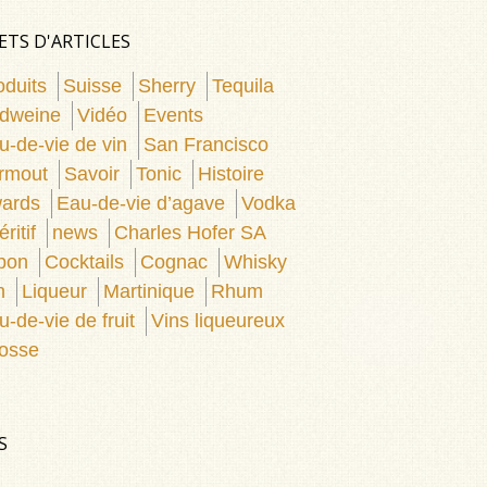
ETS D'ARTICLES
oduits
Suisse
Sherry
Tequila
dweine
Vidéo
Events
u-de-vie de vin
San Francisco
rmout
Savoir
Tonic
Histoire
ards
Eau-de-vie d’agave
Vodka
ritif
news
Charles Hofer SA
pon
Cocktails
Cognac
Whisky
n
Liqueur
Martinique
Rhum
u-de-vie de fruit
Vins liqueureux
osse
S