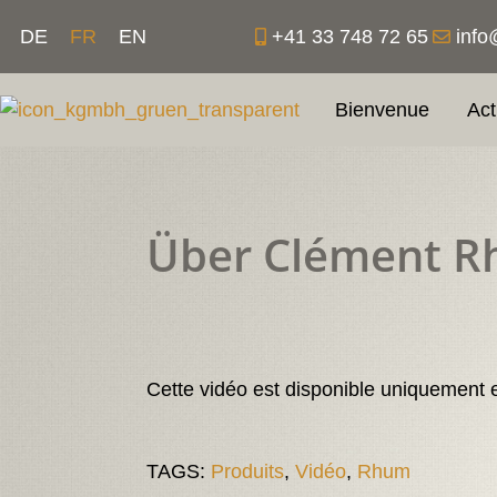
Aller
+41 33 748 72 65
info
DE
FR
EN
au
contenu
Bienvenue
Act
Über Clément 
Cette vidéo est disponible uniquement 
TAGS:
Produits
,
Vidéo
,
Rhum