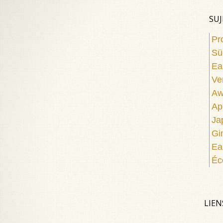
SUJ
Pr
Sü
Ea
Ve
Aw
Apé
Ja
Gi
Ea
Éc
LIEN