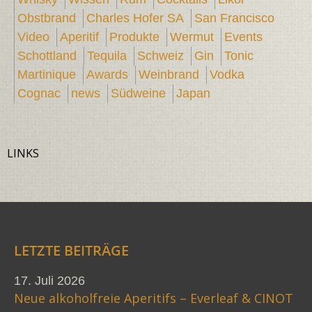
Obstbrand
Charles Hofer SA
San Francisco
Video
Aperitif
Produkte
Wermut
Events
Schottland
Tequila
Schweiz
Gin
Tonic
Martinique
Awards
Weinbrand
Vodka
Cognac
news
Südweine
Japan
LINKS
LETZTE BEITRÄGE
17. Juli 2026
Neue alkoholfreie Aperitifs – Everleaf & CINOT