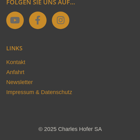
FOLGEN SIE UNS AUF…
Y
F
I
o
a
n
u
c
s
t
e
t
LINKS
u
b
a
b
o
g
Kontakt
e
o
r
Anfahrt
k
a
Newsletter
-
m
Impressum & Datenschutz
f
© 2025 Charles Hofer SA