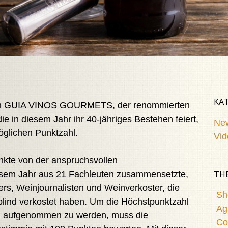
KA
von GUIA VINOS GOURMETS, der renommierten
ie in diesem Jahr ihr 40-jähriges Bestehen feiert,
Ne
öglichen Punktzahl.
Vid
nkte von der anspruchsvollen
TH
iesem Jahr aus 21 Fachleuten zusammensetzte,
rs, Weinjournalisten und Weinverkoster, die
Sh
blind verkostet haben. Um die Höchstpunktzahl
Ag
0» aufgenommen zu werden, muss die
Co