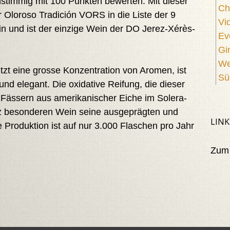
timmig mit 100 Punkten bewerten. Mit dieser
Ch
 Oloroso Tradición VORS in die Liste der 9
Vi
n und ist der einzige Wein der DO Jerez-Xérès-
Ev
Gi
We
zt eine grosse Konzentration von Aromen, ist
Sü
nd elegant. Die oxidative Reifung, die dieser
n Fässern aus amerikanischer Eiche im Solera-
nz besonderen Wein seine ausgeprägten und
LINK
Produktion ist auf nur 3.000 Flaschen pro Jahr
Zum