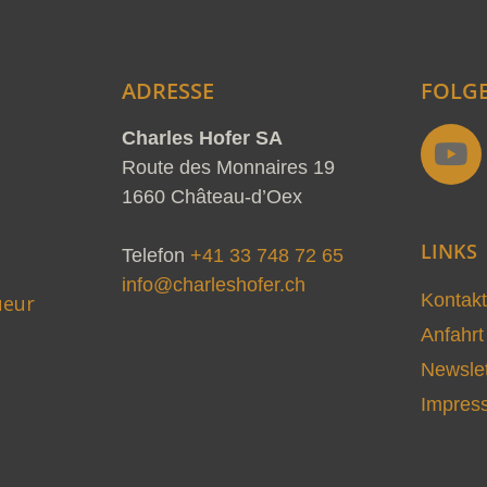
ADRESSE
FOLGE
Y
Charles Hofer SA
o
Route des Monnaires 19
u
1660 Château-d’Oex
t
d
LINKS
u
Telefon
+41 33 748 72 65
b
info@charleshofer.ch
Kontakt
ueur
e
Anfahrt
Newslet
Impres