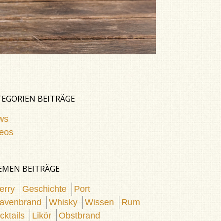
TEGORIEN BEITRÄGE
ws
eos
EMEN BEITRÄGE
erry
Geschichte
Port
avenbrand
Whisky
Wissen
Rum
cktails
Likör
Obstbrand