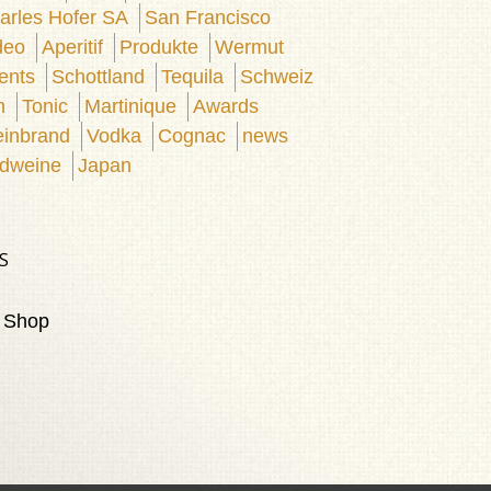
arles Hofer SA
San Francisco
deo
Aperitif
Produkte
Wermut
ents
Schottland
Tequila
Schweiz
n
Tonic
Martinique
Awards
inbrand
Vodka
Cognac
news
dweine
Japan
S
 Shop