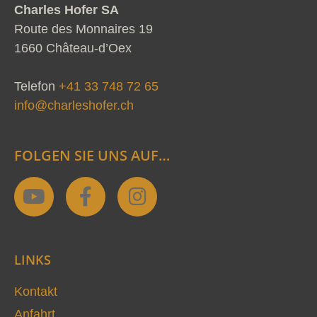
Charles Hofer SA
Route des Monnaires 19
1660 Château-d’Oex
Telefon
+41 33 748 72 65
info@charleshofer.ch
FOLGEN SIE UNS AUF…
Y
F
I
o
a
n
u
c
s
t
e
t
LINKS
u
b
a
b
o
g
Kontakt
e
o
r
Anfahrt