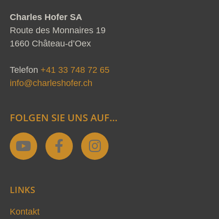
Charles Hofer SA
Route des Monnaires 19
1660 Château-d’Oex
Telefon
+41 33 748 72 65
info@charleshofer.ch
FOLGEN SIE UNS AUF…
Y
F
I
o
a
n
u
c
s
t
e
t
LINKS
u
b
a
b
o
g
Kontakt