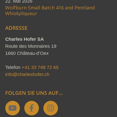
22. Mai 2026
Wolfburn Small Batch 416 and Pentland
Whiskyliqueur
ADRESSE
Charles Hofer SA
Route des Monnaires 19
1660 Château-d’Oex
Telefon
+41 33 748 72 65
info@charleshofer.ch
FOLGEN SIE UNS AUF…
Y
F
I
o
a
n