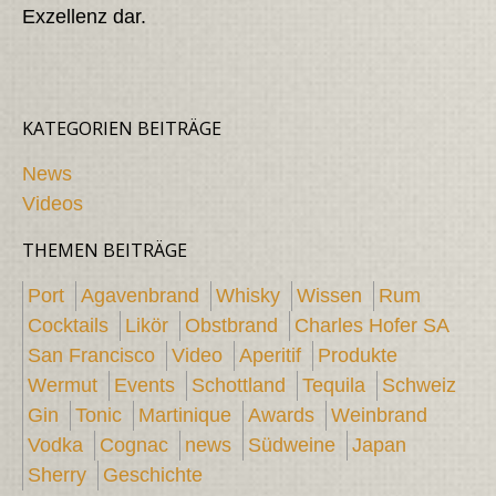
Exzellenz dar.
KATEGORIEN BEITRÄGE
News
Videos
THEMEN BEITRÄGE
Port
Agavenbrand
Whisky
Wissen
Rum
Cocktails
Likör
Obstbrand
Charles Hofer SA
San Francisco
Video
Aperitif
Produkte
Wermut
Events
Schottland
Tequila
Schweiz
Gin
Tonic
Martinique
Awards
Weinbrand
Vodka
Cognac
news
Südweine
Japan
Sherry
Geschichte