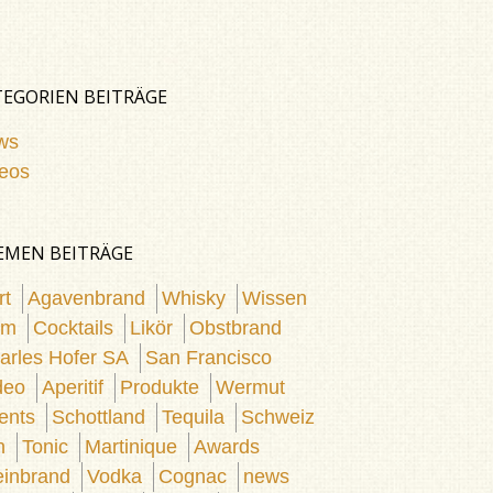
TEGORIEN BEITRÄGE
ws
eos
EMEN BEITRÄGE
rt
Agavenbrand
Whisky
Wissen
um
Cocktails
Likör
Obstbrand
arles Hofer SA
San Francisco
deo
Aperitif
Produkte
Wermut
ents
Schottland
Tequila
Schweiz
n
Tonic
Martinique
Awards
inbrand
Vodka
Cognac
news