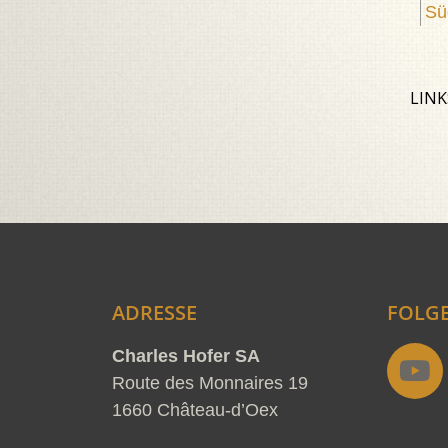
Sü
LINK
ADRESSE
FOLGE
Y
Charles Hofer SA
o
Route des Monnaires 19
u
1660 Château-d’Oex
t
d