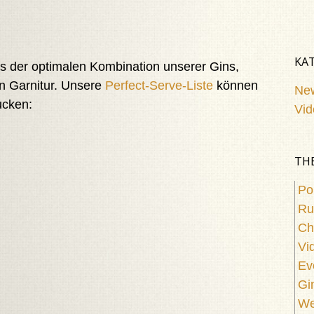
KA
us der optimalen Kombination unserer Gins,
n Garnitur. Unsere
Perfect-Serve-Liste
können
Ne
ucken:
Vid
TH
Po
R
Ch
Vi
Ev
Gi
We