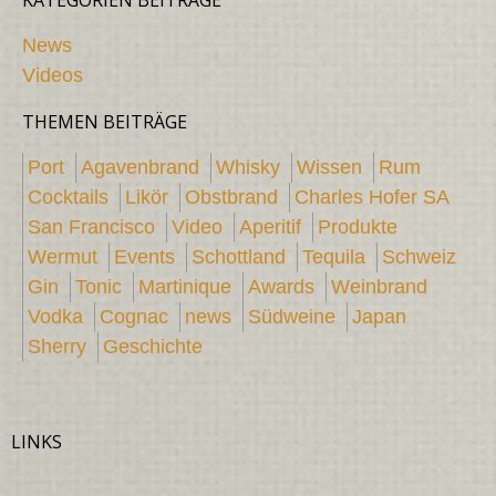
News
Videos
THEMEN BEITRÄGE
Port
Agavenbrand
Whisky
Wissen
Rum
Cocktails
Likör
Obstbrand
Charles Hofer SA
San Francisco
Video
Aperitif
Produkte
Wermut
Events
Schottland
Tequila
Schweiz
Gin
Tonic
Martinique
Awards
Weinbrand
Vodka
Cognac
news
Südweine
Japan
Sherry
Geschichte
LINKS