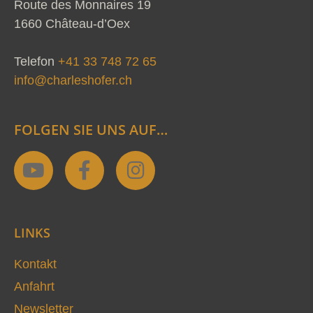
Route des Monnaires 19
1660 Château-d’Oex
Telefon
+41 33 748 72 65
info@charleshofer.ch
FOLGEN SIE UNS AUF…
Y
F
I
o
a
n
u
c
s
t
e
t
LINKS
u
b
a
b
o
g
Kontakt
e
o
r
Anfahrt
k
a
Newsletter