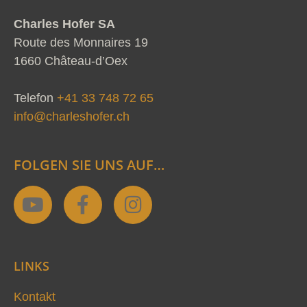
Charles Hofer SA
Route des Monnaires 19
1660 Château-d’Oex
Telefon
+41 33 748 72 65
info@charleshofer.ch
FOLGEN SIE UNS AUF…
Y
F
I
o
a
n
u
c
s
t
e
t
LINKS
u
b
a
b
o
g
Kontakt