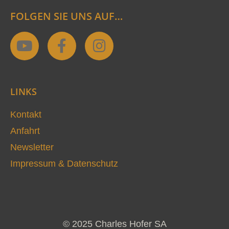
FOLGEN SIE UNS AUF…
Y
F
I
o
a
n
u
c
s
t
e
t
LINKS
u
b
a
b
o
g
Kontakt
e
o
r
Anfahrt
k
a
Newsletter
-
m
Impressum & Datenschutz
f
© 2025 Charles Hofer SA