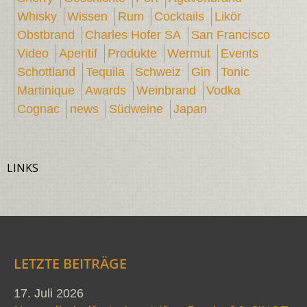
Whisky
Wissen
Rum
Cocktails
Likör
Obstbrand
Charles Hofer SA
San Francisco
Video
Aperitif
Produkte
Wermut
Events
Schottland
Tequila
Schweiz
Gin
Tonic
Martinique
Awards
Weinbrand
Vodka
Cognac
news
Südweine
Japan
LINKS
LETZTE BEITRÄGE
17. Juli 2026