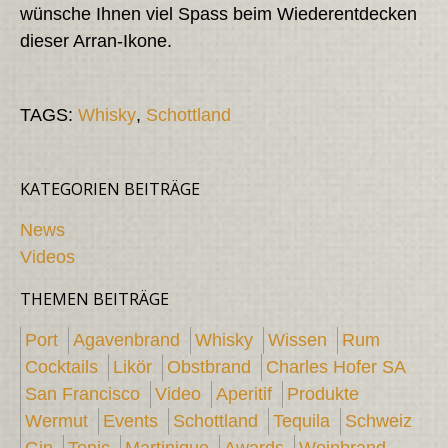
wünsche Ihnen viel Spass beim Wiederentdecken
dieser Arran-Ikone.
TAGS:
Whisky
,
Schottland
KATEGORIEN BEITRÄGE
News
Videos
THEMEN BEITRÄGE
Port
Agavenbrand
Whisky
Wissen
Rum
Cocktails
Likör
Obstbrand
Charles Hofer SA
San Francisco
Video
Aperitif
Produkte
Wermut
Events
Schottland
Tequila
Schweiz
Gin
Tonic
Martinique
Awards
Weinbrand