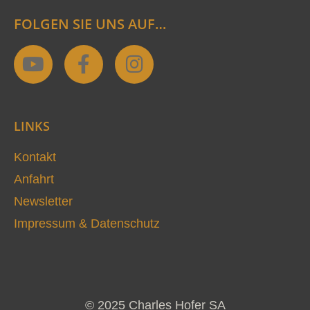
FOLGEN SIE UNS AUF…
Y
F
I
o
a
n
u
c
s
t
e
t
LINKS
u
b
a
b
o
g
Kontakt
e
o
r
Anfahrt
k
a
Newsletter
-
m
Impressum & Datenschutz
f
© 2025 Charles Hofer SA