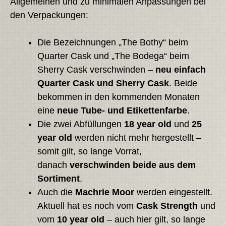
Allgemeinen und zu minimalen Anpassungen bei
den Verpackungen:
Die Bezeichnungen „The Bothy“ beim
Quarter Cask und „The Bodega“ beim
Sherry Cask verschwinden –
neu einfach
Quarter Cask und Sherry Cask
. Beide
bekommen in den kommenden Monaten
eine
neue Tube- und Etikettenfarbe
.
Die zwei Abfüllungen
18 year old
und
25
year old
werden nicht mehr hergestellt –
somit gilt, so lange Vorrat,
danach
verschwinden beide aus dem
Sortiment
.
Auch die
Machrie Moor
werden eingestellt.
Aktuell hat es noch vom
Cask Strength
und
vom
10 year old
– auch hier gilt, so lange