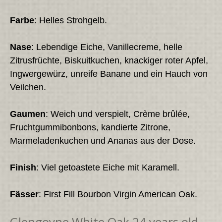
Farbe
: Helles Strohgelb.
Nase
: Lebendige Eiche, Vanillecreme, helle
Zitrusfrüchte, Biskuitkuchen, knackiger roter Apfel,
Ingwergewürz, unreife Banane und ein Hauch von
Veilchen.
Gaumen
: Weich und verspielt, Crème brûlée,
Fruchtgummibonbons, kandierte Zitrone,
Marmeladenkuchen und Ananas aus der Dose.
Finish
: Viel getoastete Eiche mit Karamell.
Fässer
: First Fill Bourbon Virgin American Oak.
Glengoyne White Oak 24 years old