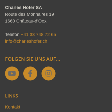
Charles Hofer SA
Route des Monnaires 19
1660 Château-d’Oex
Telefon
+41 33 748 72 65
info@charleshofer.ch
FOLGEN SIE UNS AUF…
Y
F
I
o
a
n
u
c
s
t
e
t
LINKS
u
b
a
b
o
g
Kontakt
e
o
r