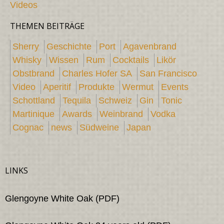
Videos
THEMEN BEITRÄGE
Sherry
Geschichte
Port
Agavenbrand
Whisky
Wissen
Rum
Cocktails
Likör
Obstbrand
Charles Hofer SA
San Francisco
Video
Aperitif
Produkte
Wermut
Events
Schottland
Tequila
Schweiz
Gin
Tonic
Martinique
Awards
Weinbrand
Vodka
Cognac
news
Südweine
Japan
LINKS
Glengoyne White Oak (PDF)