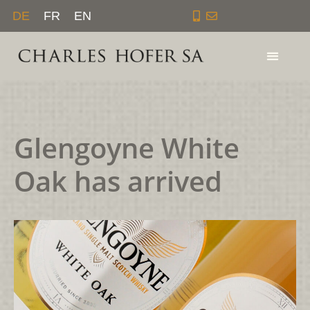
Zum
DE
FR
EN
Inhalt
springen
Glengoyne White
Oak has arrived