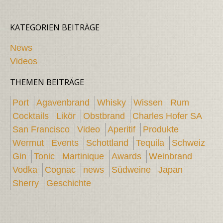
KATEGORIEN BEITRÄGE
News
Videos
THEMEN BEITRÄGE
Port
Agavenbrand
Whisky
Wissen
Rum
Cocktails
Likör
Obstbrand
Charles Hofer SA
San Francisco
Video
Aperitif
Produkte
Wermut
Events
Schottland
Tequila
Schweiz
Gin
Tonic
Martinique
Awards
Weinbrand
Vodka
Cognac
news
Südweine
Japan
Sherry
Geschichte