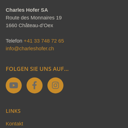
Charles Hofer SA
Route des Monnaires 19
1660 Château-d’Oex
Telefon
+41 33 748 72 65
info@charleshofer.ch
FOLGEN SIE UNS AUF…
Y
F
I
o
a
n
u
c
s
t
e
t
LINKS
u
b
a
b
o
g
Kontakt