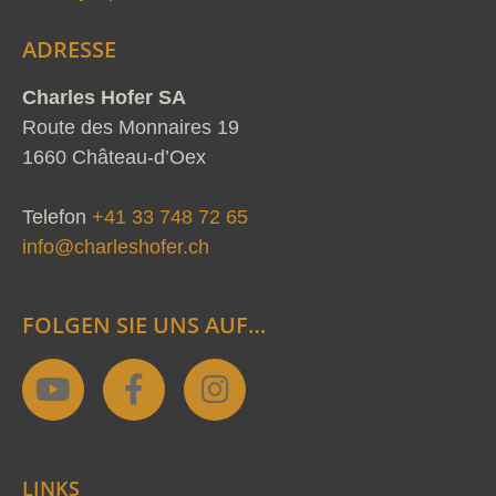
ADRESSE
Charles Hofer SA
Route des Monnaires 19
1660 Château-d’Oex
Telefon
+41 33 748 72 65
info@charleshofer.ch
FOLGEN SIE UNS AUF…
Y
F
I
o
a
n
u
c
s
t
e
t
LINKS