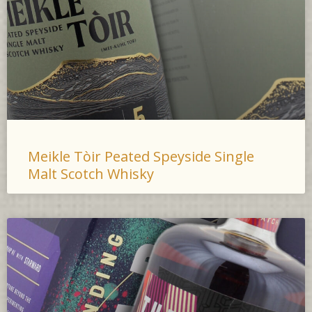
Meikle Tòir Peated Speyside Single
Malt Scotch Whisky