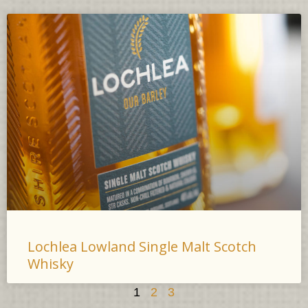
Lochlea Lowland Single Malt Scotch
Whisky
1
2
3