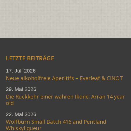
LETZTE BEITRÄGE
17. Juli 2026
Neue alkoholfreie Aperitifs – Everleaf & CINOT
29. Mai 2026
Die Rückkehr einer wahren Ikone: Arran 14 year
old
22. Mai 2026
Wolfburn Small Batch 416 and Pentland
Whiskyliqueur