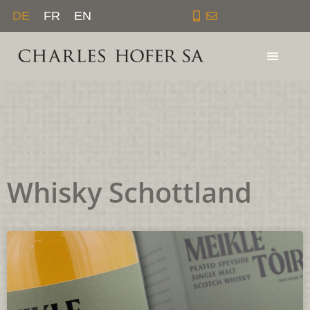
Zum
DE
FR
EN
Inhalt
springen
Whisky Schottland
Seite
Seite
Seite